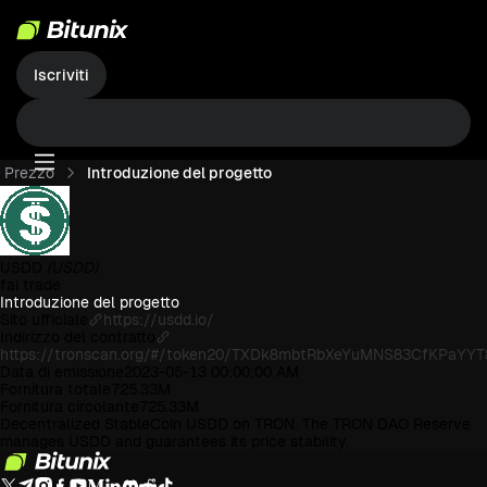
Iscriviti
Prezzo
Introduzione del progetto
USDD
(USDD)
fai trade
Introduzione del progetto
Sito ufficiale
https://usdd.io/
Indirizzo del contratto
https://tronscan.org/#/token20/TXDk8mbtRbXeYuMNS83CfKPaYY
Data di emissione
2023-05-13 00:00:00 AM
Fornitura totale
725.33M
Fornitura circolante
725.33M
Decentralized StableCoin USDD on TRON. The TRON DAO Reserve
manages USDD and guarantees its price stability.