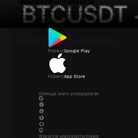
dowolnym urządzeniu
Twoje układy, rysunki i wskaźniki podążają
za Tobą w przeglądarce, na urządzeniach
mobilnych i komputerach stacjonarnych.
Kontynuuj dokładnie tam, gdzie skończyłeś
Pobierz
Google Play
Pobierz
App Store
Obsługa wielu przeglądarek
Wsparcie wieloplatformowe