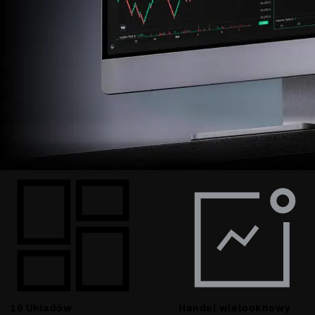
16 Układów
Handel wielooknowy