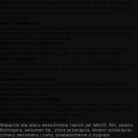
Wsparcie dla wielu wskaźników, takich jak MACD, RSI, pasmo
Bollingera, wolumen itp., złote przecięcia, śmierci przecięcia,
zmiany wolumenu i ceny, powiadomienie o sygnale
uruchomienia.
Alert świecowy
Automatyczne identyfikowanie wzorców młotka, objęcia oraz
odwrócenia górnego-dolnego, Wzorce świecowe powiadomią
Cię natychmiast, gdy się pojawią
Ostrzeżenie o wykresie
Narysuj wsparcie, opór i kanały na wykresie, automatyczne
powiadomienie w momencie, gdy cena przekroczy linię.
Alert cenowy
Ustaw cenę docelową, aby otrzymywać powiadomienia push w
czasie rzeczywistym. Bądź na bieżąco, gdy rynek osiągnie
Twój poziom.
Szablon ostrzeżenia
Wbudowane dojrzałe szablony alertów strategicznych, bez
skomplikowanych ustawień, jedno kliknięcie pozwala stworzyć
Twój ekskluzywny alert
Ostrzeżenie o portfelu
Ceny, wskaźniki, formy w swobodnej kombinacji, wielokrotne
warunki rezonansowe filtrują fałszywe sygnały rynkowe, nie
przegapisz już żadnej okazji do handlu.
Ostrzeżenie o wskaźniku
Wsparcie dla wielu wskaźników, takich jak MACD, RSI, pasmo
Bollingera, wolumen itp., złote przecięcia, śmierci przecięcia,
zmiany wolumenu i ceny, powiadomienie o sygnale