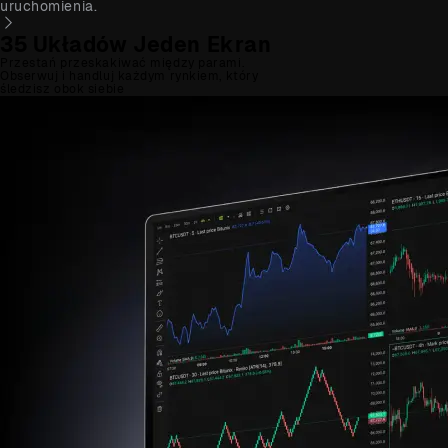
uruchomienia.
35 Układów Jeden Ekran
Przestań przeskakiwać między parami.
Obserwuj i handluj każdym rynkiem, który
śledzisz obok siebie