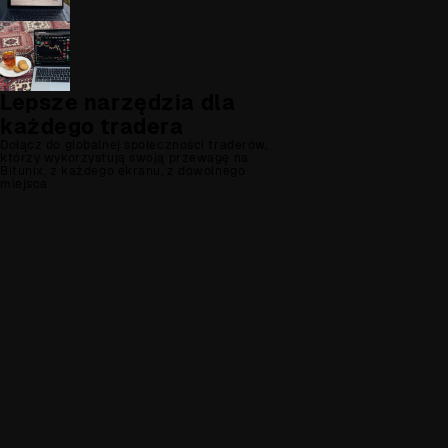
Lepsze narzędzia dla
każdego tradera
Dołącz do globalnej społeczności traderów,
którzy wykorzystują swoją przewagę na
Bitunix, z każdego ekranu, z dowolnego
miejsca