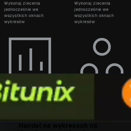
Wykonaj zlecenia
Wykonaj zlecenia
jednocześnie we
jednocześnie we
wszystkich oknach
wszystkich oknach
wykresów
wykresów
Niezależna
Synchronizacja między
konfiguracja
oknami
Każde okno ma swój
Synchronizuj celownik,
własny interwał
czas, zakres dat i
czasowy, typ wykresu i
symbole
skalę
Handel na wykresach na