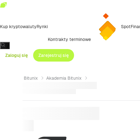
Kup kryptowaluty
Rynki
Spot
Fina
Kontrakty terminowe
/
Zaloguj się
Zarejestruj się
Bitunix
Akademia Bitunix