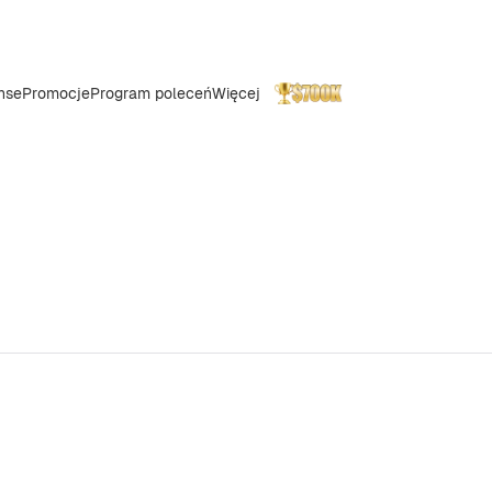
nse
Promocje
Program poleceń
Więcej