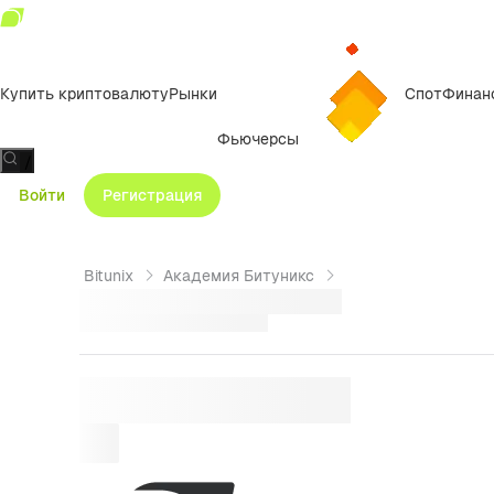
Купить криптовалюту
Рынки
Спот
Финан
Фьючерсы
/
Войти
Регистрация
Bitunix
Академия Битуникс