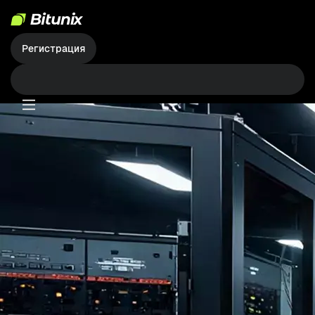
Регистрация