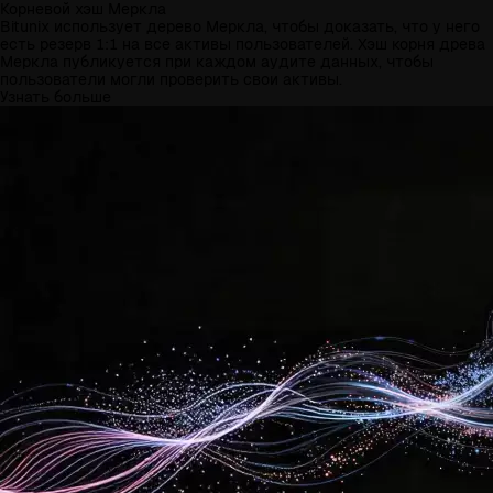
Корневой хэш Меркла
Bitunix использует дерево Меркла, чтобы доказать, что у него
есть резерв 1:1 на все активы пользователей. Хэш корня древа
Меркла публикуется при каждом аудите данных, чтобы
пользователи могли проверить свои активы.
Узнать больше