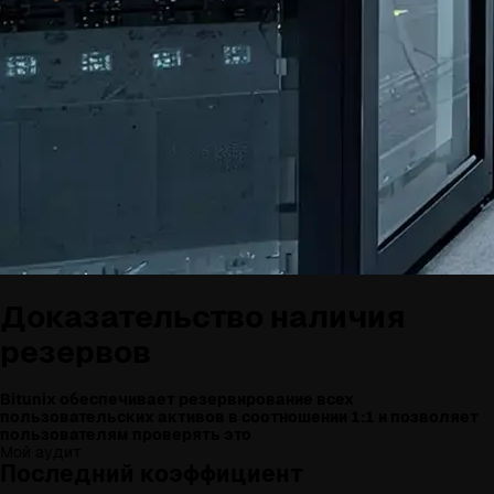
Доказательство наличия
резервов
Bitunix обеспечивает резервирование всех
пользовательских активов в соотношении 1:1 и позволяет
пользователям проверять это
Мой аудит
Последний коэффициент