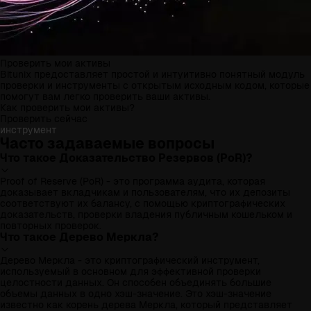
Проверить мои активы
Bitunix предоставляет простой и интуитивно понятный модуль
проверки и инструменты с открытым исходным кодом, которые
помогут вам легко проверить ваши активы.
Как проверить мои активы?
Проверить сейчас
инструмент
Часто задаваемые вопросы
Что такое Доказательство Резервов (PoR)?
Proof of Reserve (PoR) - это программа аудита, которая
доказывает вкладчикам и пользователям, что их депозиты
соответствуют их балансу, с помощью криптографических
доказательств, проверки владения публичным кошельком и
повторных проверок.
Что такое Дерево Меркла?
Дерево Меркла - это криптографический инструмент,
используемый в основном для эффективной проверки
целостности данных. Он способен объединять большие
объемы данных в одно хэш-значение. Это хэш-значение
известно как корень дерева Меркла, который представляет