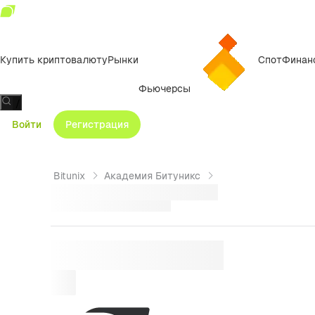
Купить криптовалюту
Рынки
Спот
Финан
Фьючерсы
/
Войти
Регистрация
Bitunix
Академия Битуникс