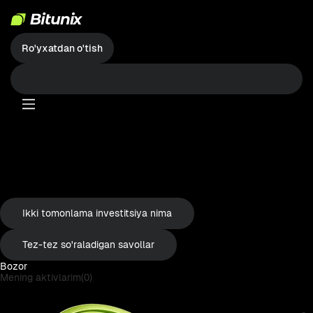
Ro'yxatdan o'tish
双币理财
Ikki tomonlama investitsiya
Savdo komissiyasi yo'q | Yuqori rentabellik | sirpanish yo'q | Kafolatlangan
savdo
Tizimga kirish
Ikki tomonlama investitsiya nima
Tez-tez so'raladigan savollar
Bozor
Mening aktivlarim(0)