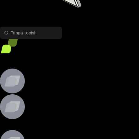
Ikki tomonlama investitsiya
1
Tanga tanlang
2
Boshlash
BTC-USDT
BTC-USDT