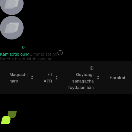
Bozor narxi
0
Kam sotib oling
Qimmat soting
Barcha hisob-kitob sanalari
Barcha hisob-kitob sanalari
Maqsadli
Quyidagi
Harakat
narx
APR
sanagacha
foydalanilsin
Maqsadli narx
Yillik stavka / Hisoblash sanasi