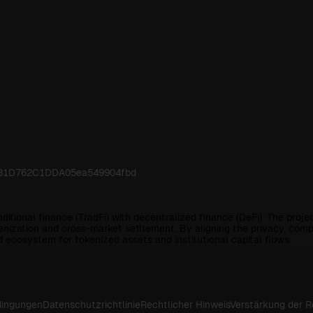
0d31D762C1DDA05ea549904fbd
aditional finance (TradFi) with decentralized finance (DeFi). The pro
enization and cross-market settlement. By aligning the privacy, compl
ed ecosystem for tokenized assets and institutional capital flows.
ingungen
Datenschutzrichtlinie
Rechtlicher Hinweis
Verstärkung der 