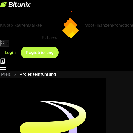
Krypto kaufen
Märkte
Spot
Finanzen
Promotion
Futures
/
Login
Registrierung
Preis
Projekteinführung