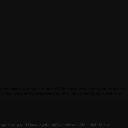
ject combines a compliant public EVM chain with a network of private,
iance, and control requirements of financial institutions with the
Regulierung und Gesetzgebung
Risikohinweis
AML-Richtlinien