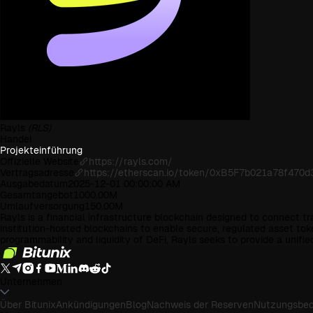
Rayls
(RLS)
Handel
Projekteinführung
Offizielle Website
https://rayls.com/
Vertragsadresse
https://etherscan.io/token/0xB5F7b021a78f47
Ausgabedatum
2025-12-01 00:00:00 AM
Gesamtangebot
1000.00M
Umlaufversorgung
150.00M
Rayls is a financial infrastructure blockchain designed to connect tr
institution-hosted blockchains to enable secure, regulated asset tok
programmability and liquidity of DeFi, Rayls seeks to provide a unifi
Unternehmen
Über Bitunix
Ankündigungen
Blog
Nachweis der Reserven
Nutzungsbed