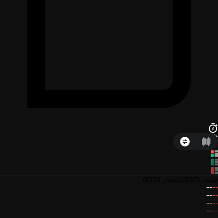
قیمت
(USDT)
مقدار
(BTC)
--
--
--
--
--
--
--
--