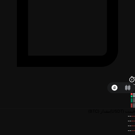
قیمت
(USDT)
مقدار
(BTC)
--
--
--
--
--
--
--
--