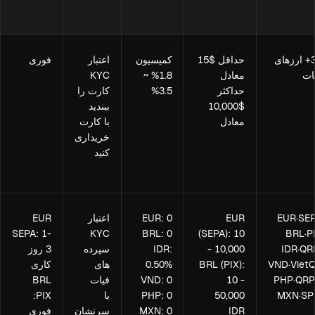
30+ ارزهای
حداقل $15
کمیسیون
اعتبار
فوری
ات
معادل
1.8% ~
KYC
حداکثر
3.5%
کارت را
$10,000
ببندید
معادل
با کارت
خریداری
کنید
EUR·SE
EUR
EUR: 0
اعتبار
EUR
SEPA: 1-
KYC
BRL: 0
(SEPA): 10
BRL·P
IDR·QR
- 10,000
IDR:
سپرده
3 روز
VND·Viet
BRL (PIX):
0.50%
های
کاری
PHP·QR
10 -
VND: 0
فیات
BRL
MXN·SP
50,000
PHP: 0
با
PIX:
IDR
MXN: 0
سرنشان
فوری