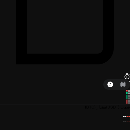
قیمت
(USDT)
مقدار
(BTC)
--
--
--
--
--
--
--
--