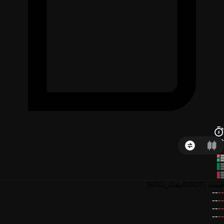
قیمت
(USDT)
مقدار
(BTC)
--
--
--
--
--
--
--
--