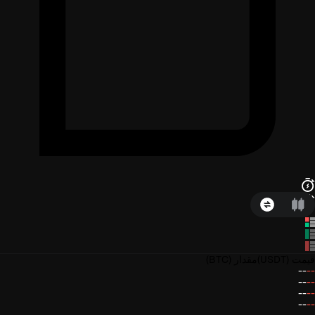
قیمت
(USDT)
مقدار
(BTC)
--
--
--
--
--
--
--
--