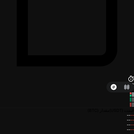
قیمت
(USDT)
مقدار
(BTC)
--
--
--
--
--
--
--
--