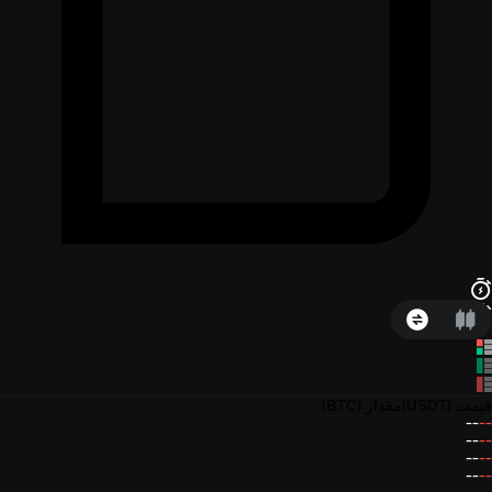
قیمت
(USDT)
مقدار
(BTC)
--
--
--
--
--
--
--
--