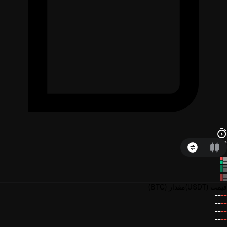
قیمت
(USDT)
مقدار
(BTC)
--
--
--
--
--
--
--
--