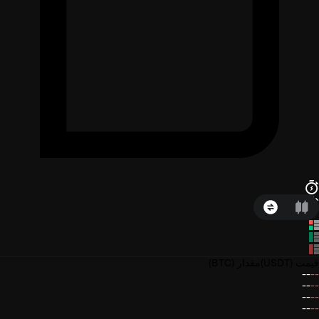
قیمت
(USDT)
مقدار
(BTC)
--
--
--
--
--
--
--
--