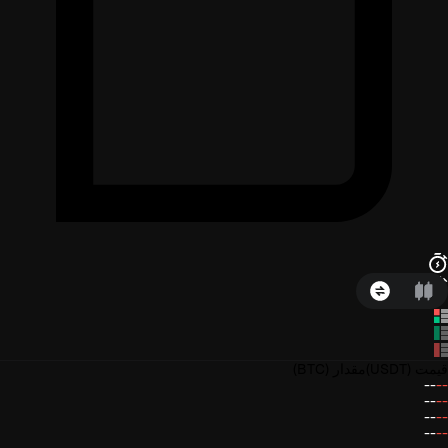
قیمت
(USDT)
مقدار
(BTC)
--
--
--
--
--
--
--
--