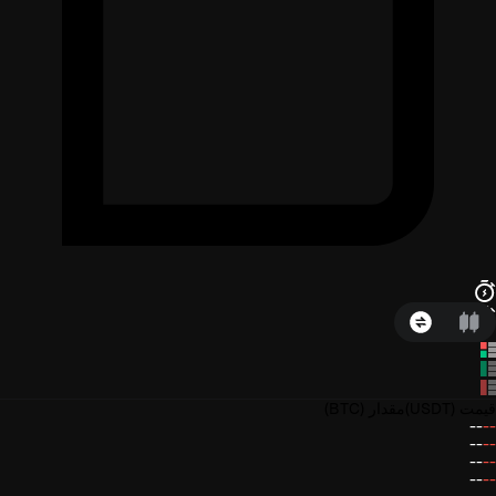
قیمت
(USDT)
مقدار
(BTC)
--
--
--
--
--
--
--
--