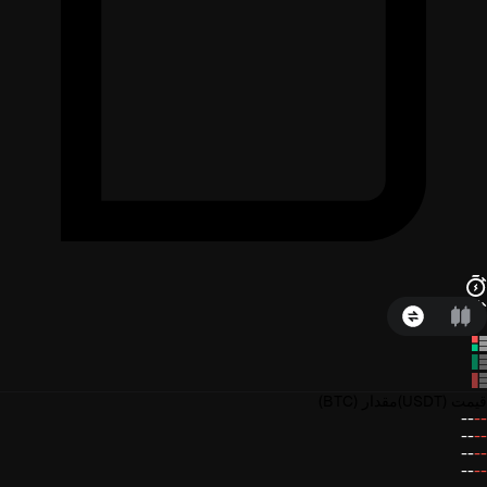
قیمت
(USDT)
مقدار
(BTC)
--
--
--
--
--
--
--
--