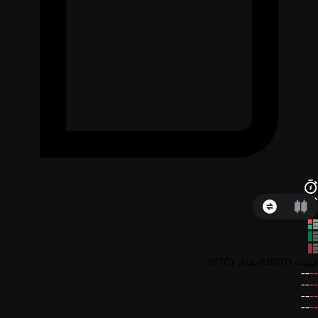
قیمت
(USDT)
مقدار
(BTC)
--
--
--
--
--
--
--
--