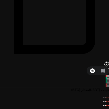
قیمت
(USDT)
مقدار
(BTC)
--
--
--
--
--
--
--
--