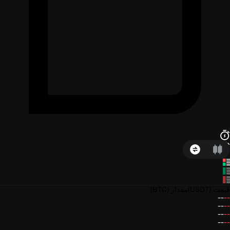
قیمت
(USDT)
مقدار
(BTC)
--
--
--
--
--
--
--
--