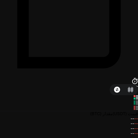
قیمت
(USDT)
مقدار
(BTC)
--
--
--
--
--
--
--
--