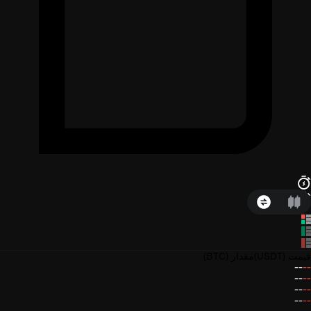
قیمت
(USDT)
مقدار
(BTC)
--
--
--
--
--
--
--
--