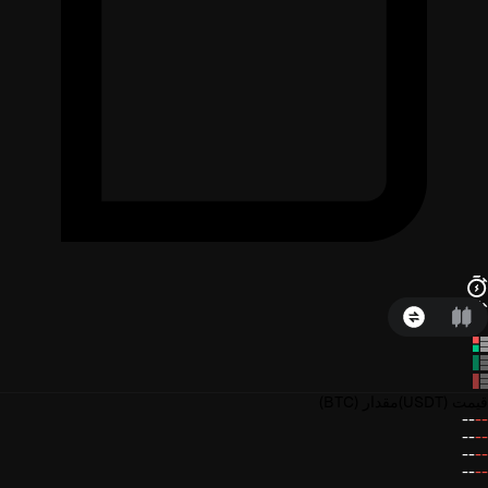
قیمت
(USDT)
مقدار
(BTC)
--
--
--
--
--
--
--
--