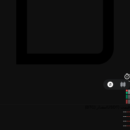
قیمت
(USDT)
مقدار
(BTC)
--
--
--
--
--
--
--
--