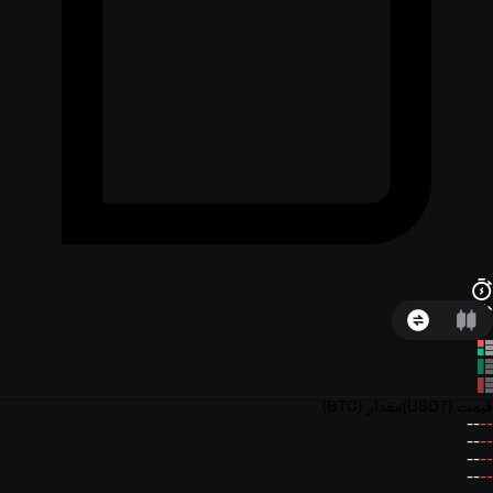
قیمت
(USDT)
مقدار
(BTC)
--
--
--
--
--
--
--
--