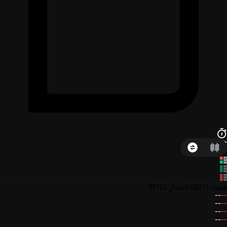
قیمت
(USDT)
مقدار
(BTC)
--
--
--
--
--
--
--
--