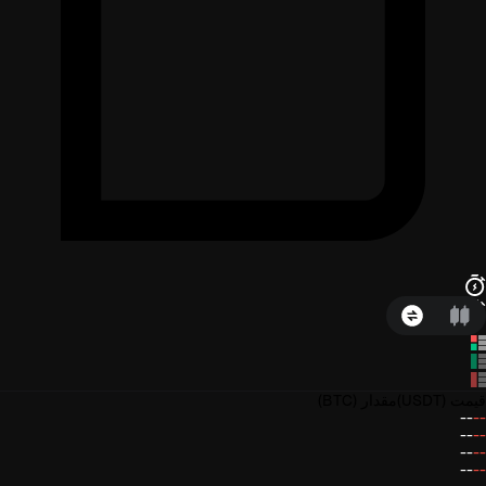
قیمت
(USDT)
مقدار
(BTC)
--
--
--
--
--
--
--
--