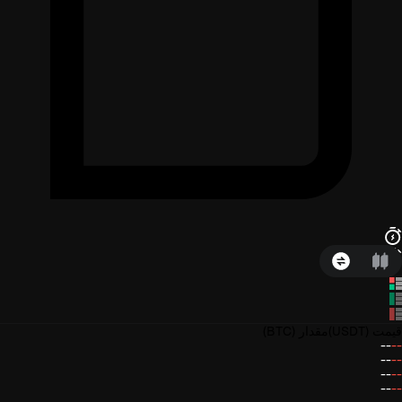
قیمت
(USDT)
مقدار
(BTC)
--
--
--
--
--
--
--
--