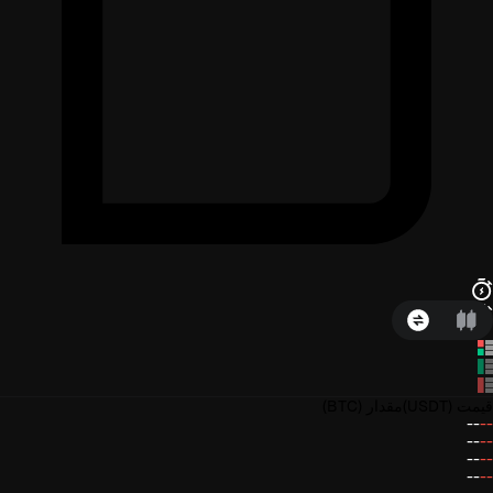
قیمت
(USDT)
مقدار
(BTC)
--
--
--
--
--
--
--
--