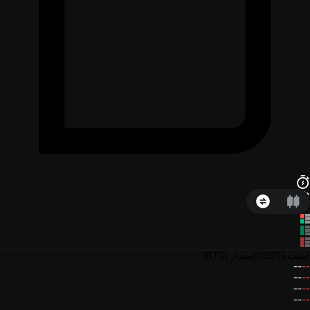
قیمت
(USDT)
مقدار
(BTC)
--
--
--
--
--
--
--
--