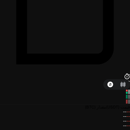
قیمت
(USDT)
مقدار
(BTC)
--
--
--
--
--
--
--
--