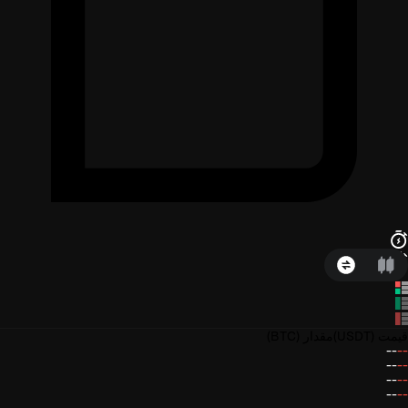
قیمت
(USDT)
مقدار
(BTC)
--
--
--
--
--
--
--
--