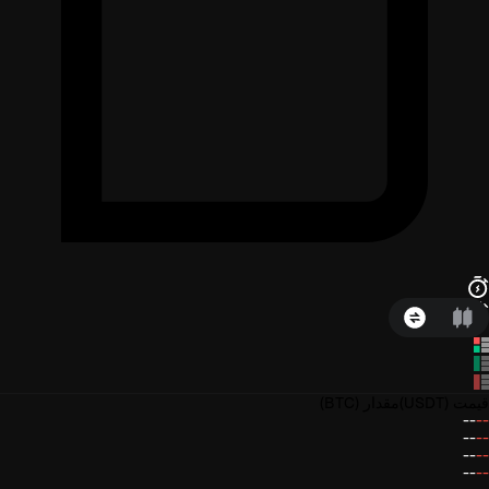
قیمت
(USDT)
مقدار
(BTC)
--
--
--
--
--
--
--
--