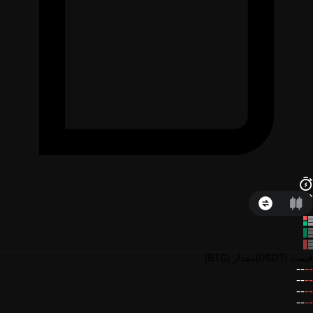
قیمت
(USDT)
مقدار
(BTC)
--
--
--
--
--
--
--
--