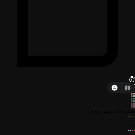
قیمت
(USDT)
مقدار
(BTC)
--
--
--
--
--
--
--
--