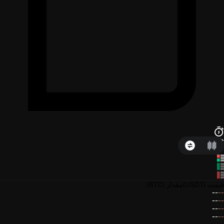
قیمت
(USDT)
مقدار
(BTC)
--
--
--
--
--
--
--
--