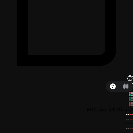
قیمت
(USDT)
مقدار
(BTC)
--
--
--
--
--
--
--
--