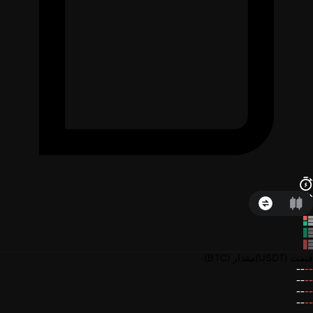
قیمت
(USDT)
مقدار
(BTC)
--
--
--
--
--
--
--
--