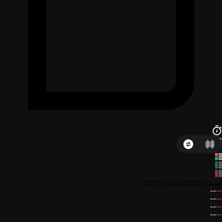
قیمت
(USDT)
مقدار
(BTC)
--
--
--
--
--
--
--
--