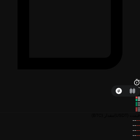
قیمت
(USDT)
مقدار
(BTC)
--
--
--
--
--
--
--
--