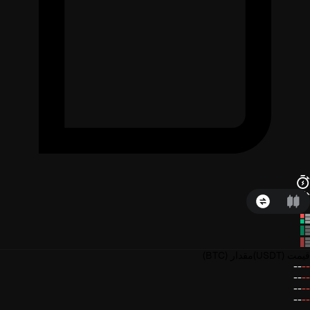
قیمت
(USDT)
مقدار
(BTC)
--
--
--
--
--
--
--
--