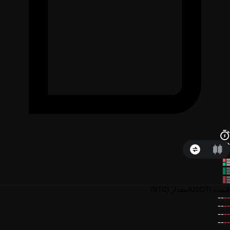
قیمت
(USDT)
مقدار
(BTC)
--
--
--
--
--
--
--
--