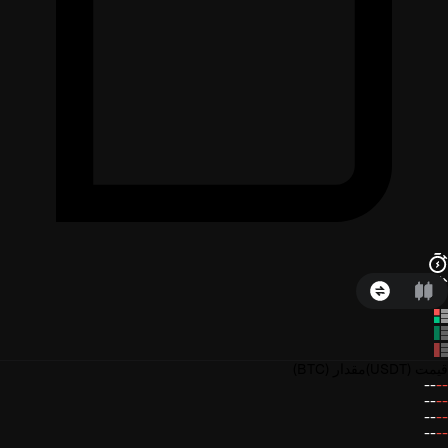
قیمت
(USDT)
مقدار
(BTC)
--
--
--
--
--
--
--
--