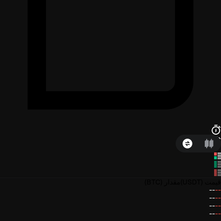
قیمت
(USDT)
مقدار
(BTC)
--
--
--
--
--
--
--
--