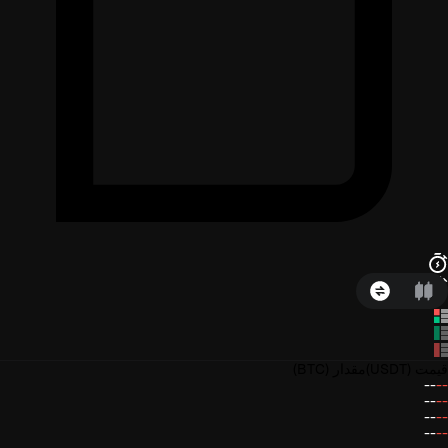
قیمت
(USDT)
مقدار
(BTC)
--
--
--
--
--
--
--
--