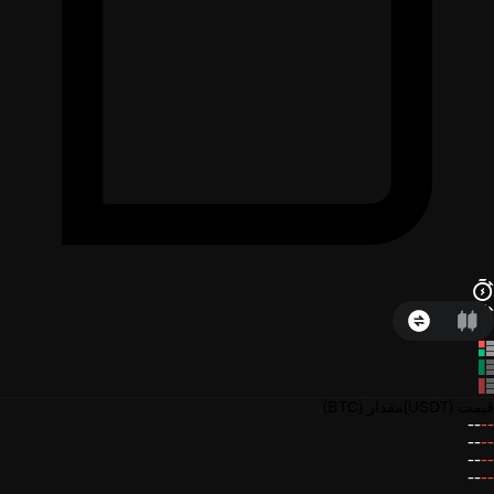
قیمت
(USDT)
مقدار
(BTC)
--
--
--
--
--
--
--
--